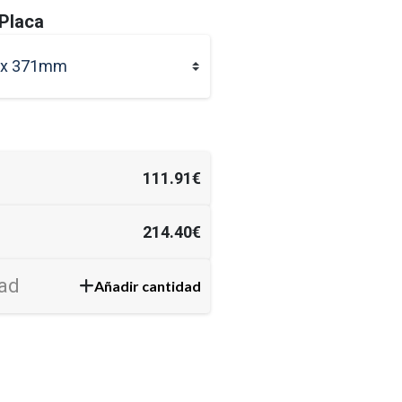
nto, donde figurarán los símbolos correspondientes a
Placa
modalidad de empresa, establecimiento y, cuando
 estrellas/llaves correspondientes a la categoría del
x 371mm
to, y, en su caso, bajo las estrellas, la mención de Gran
Superior o Especialidad.
NTACIÓN OFICIAL
111.91€
 PDF
214.40€
Añadir cantidad
iedad de exhibición de distintivos
ispuesto para las viviendas turísticas y los
ntos de restauración del grupo II, Bares, con o sin
 empresas y los establecimientos turísticos de la
enciana exhibirán, junto a la entrada principal, el