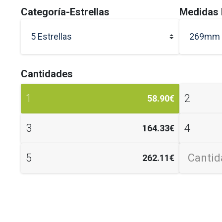
establecimie
Categoría-Estrellas
Medidas 
cada tipo, 
proceda, las
5 Estrellas
269mm 
establecimien
Lujo, Lujo, 
Cantidades
▶️
DOCUME
1
2
58.90€
DESCARGA
3
4
164.33€
5
262.11€
▶️
Obligator
1. Salvo lo d
establecimie
comidas, las
Comunitat Val