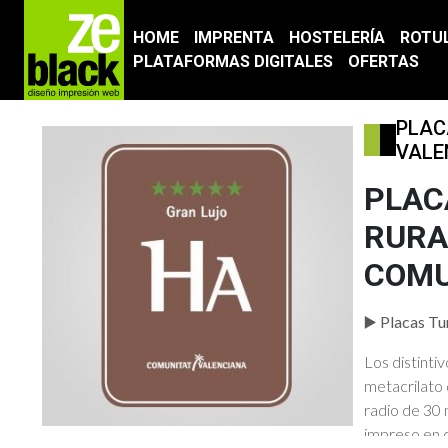
HOME
IMPRENTA
HOSTELERÍA
ROTU
PLATAFORMAS DIGITALES
OFERTAS
PLAC
VALE
PLAC
RURA
COMU
▶️
Placas Tu
Los distinti
metacrilato
radio de 30 
impreso en 