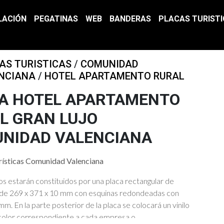
LACIÓN
PEGATINAS
WEB
BANDERAS
PLACAS TURIST
AS TURISTICAS
/
COMUNIDAD
NCIANA
/
HOTEL APARTAMENTO RURAL
A HOTEL APARTAMENTO
L GRAN LUJO
NIDAD VALENCIANA
rísticas Comunidad Valenciana
vos estarán constituidos por una placa rectangular de
 de 269 x 371 x 10 mm con esquinas redondeadas con
mm. En la parte posterior de la placa se colocará un vinilo
color correspondiente a cada empresa o